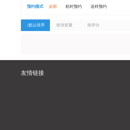
海洋与地球学院
外文学院
新闻传播
预约模式
全部
机时预约
送样预约
↓
默认排序
按浏览量
按评分
友情链接