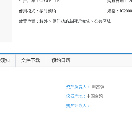
生产厂家：GeOceanTech
购置日期： 202
使用模式：按时预约
规格：JC2000
放置位置：校外 > 厦门鸡屿岛附近海域 > 公共区域
费须知
文件下载
预约日历
资产负责人：
谢杰镇
仪器产地：
中国台湾
购买经办人：