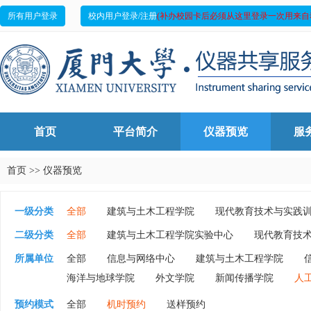
所有用户登录
校内用户登录/注册
(补办校园卡后必须从这里登录一次用来自
首页
平台简介
仪器预览
服
首页
>>
仪器预览
一级分类
全部
建筑与土木工程学院
现代教育技术与实践
创意与创新学院
外文学院
实验动物中心
历
二级分类
全部
建筑与土木工程学院实验中心
现代教育技
信息学院
信息与网络中心
人工智能研究院
创意与创新学院仪器
外文学院仪器
实验动物中
所属单位
全部
信息与网络中心
建筑与土木工程学院
海洋生物地球化学全国重点实验室
海洋与地球学院仪
海洋与地球学院
外文学院
新闻传播学院
人
空间感知与计算实验室（ASC）
实验教学示范中心
预约模式
全部
机时预约
送样预约